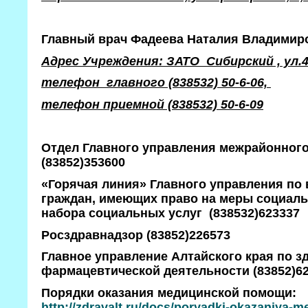
Главный врач Фадеева Наталия Владимир
Адрес Учреждения: ЗАТО Сибирский , ул.4
телефон главного (838532) 50-6-06,
телефон приемной (838532) 50-6-09
Отдел Главного управления межрайонного
(83852)353600
«Горячая линия» Главного управления по
граждан, имеющих право на меры социаль
набора социальных услуг (838532)623337
Росздравнадзор (83852)226573
Главное управление Алтайского края по 
фармацевтической деятельности (83852)6
Порядки оказания медицинской помощи:
http://zdravalt.ru/docs/poryadki-okazaniya-