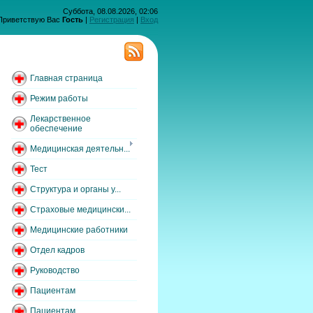
Суббота, 08.08.2026, 02:06
Приветствую Вас
Гость
|
Регистрация
|
Вход
Главная страница
Режим работы
Лекарственное
обеспечение
Медицинская деятельн...
Тест
Структура и органы у...
Страховые медицински...
Медицинские работники
Отдел кадров
Руководство
Пациентам
Пациентам