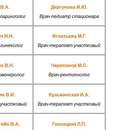
В.А.
Дергунова И.Ю.
ларинголог
Врач-педиатр стационара
ч Н.Н.
Игнатьева М.Г.
-гинеколог
Врач-терапевт участковый
о В.Н.
Черепанов М.С.
овенеролог
Врач-рентгенолог
к В.И.
Кузьминская И.А.
 участковый
Врач-терапевт участковый
ейн В.А.
Гонсецкая Л.П.