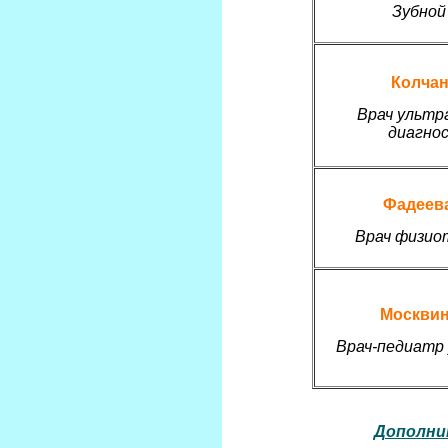
Зубной
Колчан
Врач ультр
диагно
Фадеева
Врач физио
Москвин
Врач-педиатр
Дополни