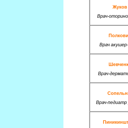
Жуков 
Врач-оторино
Полкови
Врач акушер
Шевченк
Врач-дермат
Сопельня
Врач-педиатр
Пиникиншт