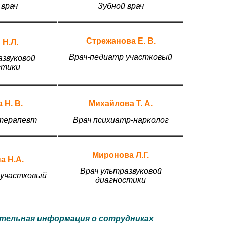
 врач
Зубной врач
Стрежанова Е. В.
 Н.Л.
Врач-педиатр участковый
азвуковой
стики
 Н. В.
Михайлова Т. А.
терапевт
Врач психиатр-нарколог
Миронова Л.Г.
а Н.А.
Врач ультразвуковой
 участковый
диагностики
тельная информация о сотрудниках